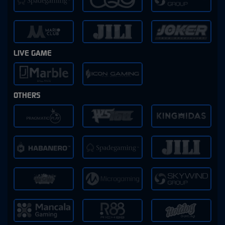
LIVE GAME
OTHERS