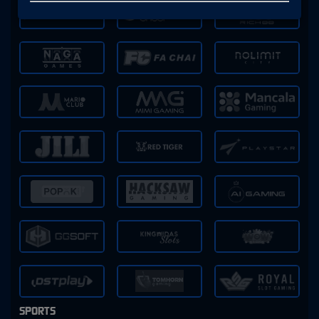
SPORTS